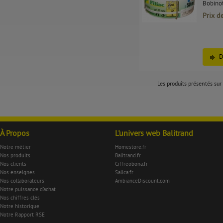
Bobinot
Prix d
D
Les produits présentés sur 
À Propos
L'univers web Balitrand
Notre métier
Homestore.fr
Nos produits
Balitrand.fr
Nos clients
Ciffreobona.fr
Nos enseignes
Salica.fr
Nos collaborateurs
AmbianceDiscount.com
Notre puissance d'achat
Nos chiffres clés
Notre historique
Notre Rapport RSE