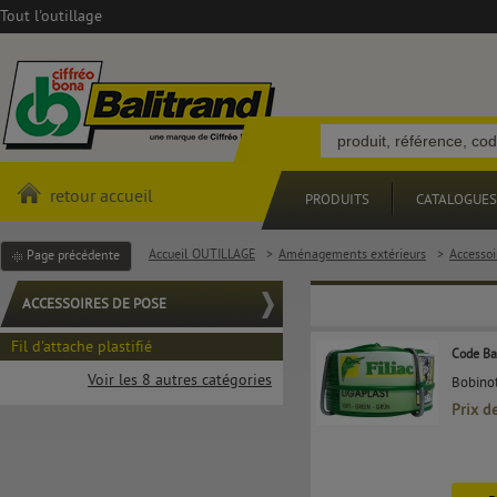
Tout l'outillage
retour accueil
PRODUITS
CATALOGUES
Accueil OUTILLAGE
>
Aménagements extérieurs
>
Accessoi
Page précédente
ACCESSOIRES DE POSE
Fil d'attache plastifié
Code Ba
Voir les 8 autres catégories
Bobinot
Prix d