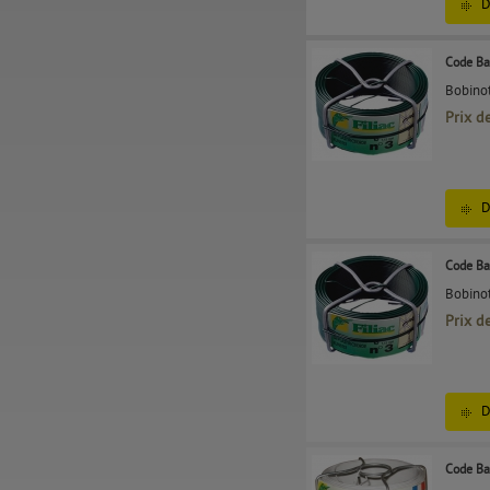
D
Code Ba
Bobinot
Prix d
D
Code Ba
Bobinot
Prix d
D
Code Ba