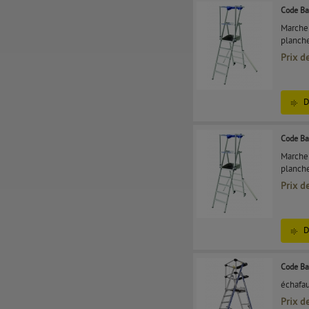
Code Ba
Marchep
planche
Prix d
D
Code Ba
Marchep
planche
Prix d
D
Code Ba
échafau
Prix d