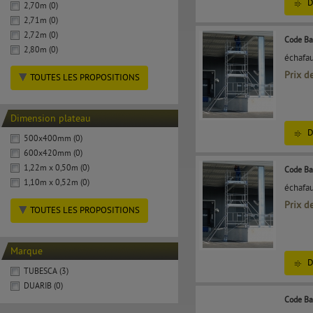
D
2,70m (0)
2,71m (0)
2,72m (0)
Code Ba
2,80m (0)
échafau
Prix d
TOUTES LES PROPOSITIONS
Dimension plateau
D
500x400mm (0)
600x420mm (0)
1,22m x 0,50m (0)
Code Ba
1,10m x 0,52m (0)
échafau
Prix d
TOUTES LES PROPOSITIONS
Marque
D
TUBESCA (3)
DUARIB (0)
Code Ba