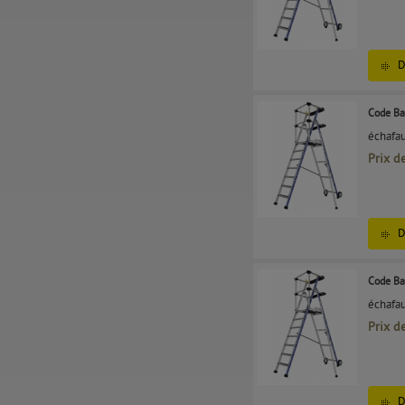
D
Code Ba
échafau
Prix d
D
Code Ba
échafau
Prix d
D