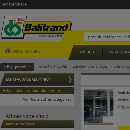
Tout l'outillage
retour accueil
PRODUITS
CATALOGUES
Accueil OUTILLAGE
>
Echelles - Echafaudages
>
Echafauda
Page précédente
ECHAFAUDAGE ALUMINIUM
Echafaudage roulant aluminium
Code Ba
Voir les 2 autres catégories
échafau
Prix d
Affinez votre choix
Hauteur de travail