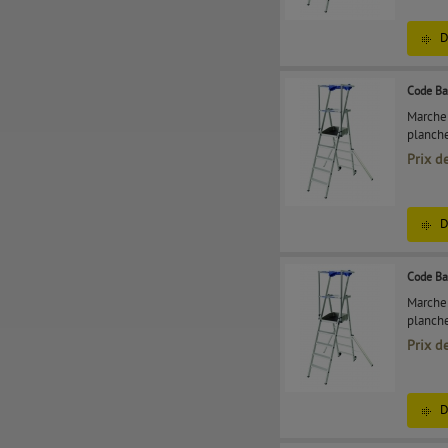
D
Code Ba
Marchep
planche
Prix d
D
Code Ba
Marchep
planche
Prix d
D