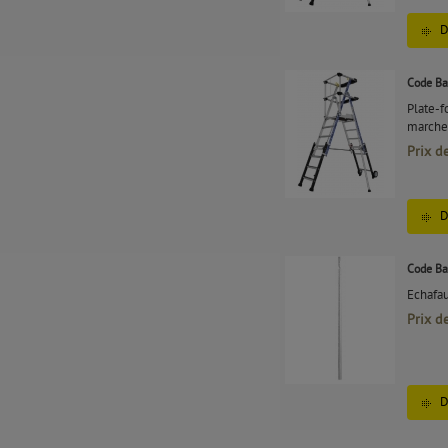
D
Code Ba
Plate-f
marche
Prix d
D
Code Ba
Echafa
Prix d
D