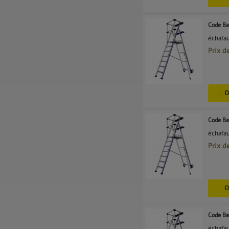
Code Ba
échafau
Prix d
D
Code Ba
échafau
Prix d
D
Code Ba
échafau