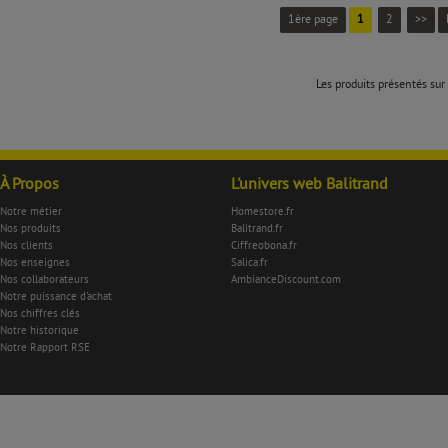
1ère page
1
2
>>
Les produits présentés sur 
À Propos
L'univers web Balitrand
Notre métier
Homestore.fr
Nos produits
Balitrand.fr
Nos clients
Ciffreobona.fr
Nos enseignes
Salica.fr
Nos collaborateurs
AmbianceDiscount.com
Notre puissance d'achat
Nos chiffres clés
Notre historique
Notre Rapport RSE