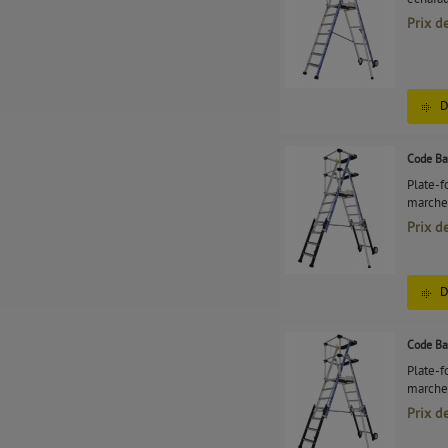
Prix d
D
Code Ba
Plate-f
marche
Prix d
D
Code Ba
Plate-f
marche
Prix d