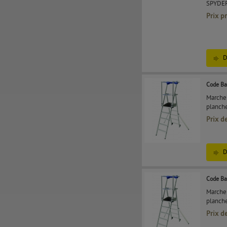
SPYDER
Prix p
D
Code Ba
Marchep
planche
Prix d
D
Code Ba
Marchep
planche
Prix d