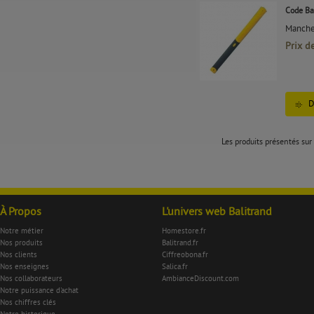
Code Ba
Manche 
Prix d
D
Les produits présentés sur 
À Propos
L'univers web Balitrand
Notre métier
Homestore.fr
Nos produits
Balitrand.fr
Nos clients
Ciffreobona.fr
Nos enseignes
Salica.fr
Nos collaborateurs
AmbianceDiscount.com
Notre puissance d'achat
Nos chiffres clés