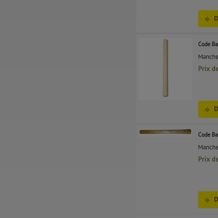
D
Code Ba
Manche
Prix d
D
Code Ba
Manche 
Prix d
D