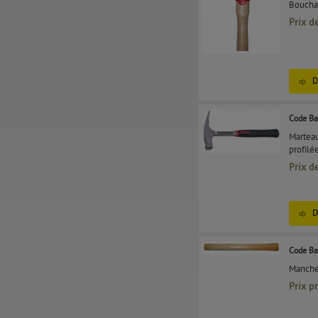
Bouchar
Prix d
D
Code Ba
Marteau
profil
Prix d
D
Code Ba
Manche
Prix p