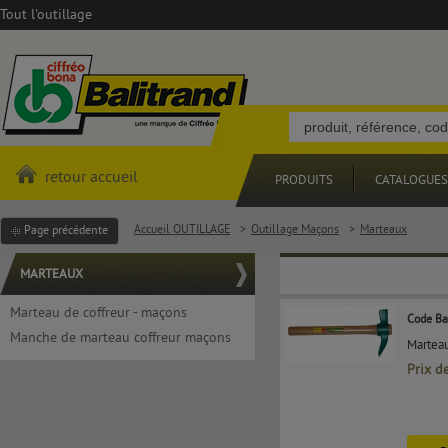
Tout l'outillage
retour accueil
PRODUITS
CATALOGUES
Accueil OUTILLAGE
>
Outillage Maçons
>
Marteaux
Page précédente
MARTEAUX
Marteau de coffreur - maçons
Code Ba
Manche de marteau coffreur maçons
Marteau
Prix d