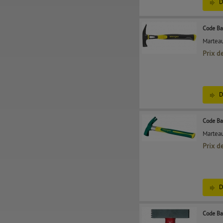
D
Code Ba
Marteau
Prix d
D
Code Ba
Marteau
Prix d
D
Code Ba