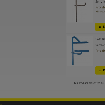
Serre-j
Prix d
+
Éco-par
D
Code Ba
Serre-c
Prix d
D
Les produits présentés sur 