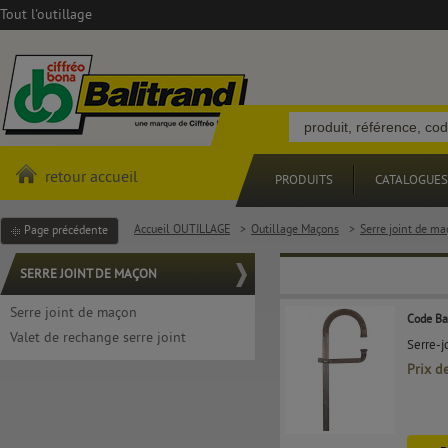
Tout l'outillage
retour accueil
PRODUITS
CATALOGUES
Accueil OUTILLAGE
>
Outillage Maçons
>
Serre joint de m
Page précédente
SERRE JOINT DE MAÇON
Serre joint de maçon
Code Ba
Valet de rechange serre joint
Serre-j
Prix d