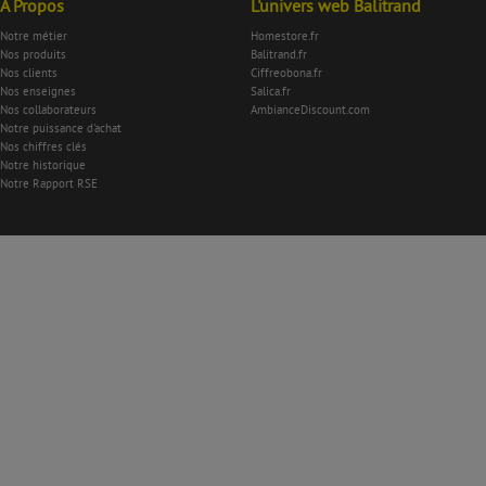
À Propos
L'univers web Balitrand
Notre métier
Homestore.fr
Nos produits
Balitrand.fr
Nos clients
Ciffreobona.fr
Nos enseignes
Salica.fr
Nos collaborateurs
AmbianceDiscount.com
Notre puissance d'achat
Nos chiffres clés
Notre historique
Notre Rapport RSE