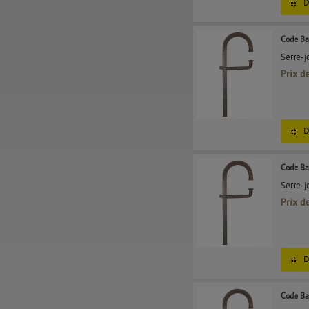
D
Code Ba
Serre-j
Prix d
D
Code Ba
Serre-j
Prix d
D
Code Ba