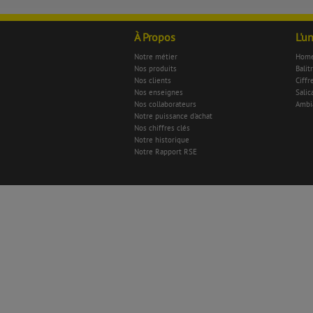
À Propos
L'u
Notre métier
Home
Nos produits
Balit
Nos clients
Ciffr
Nos enseignes
Salica
Nos collaborateurs
Ambi
Notre puissance d'achat
Nos chiffres clés
Notre historique
Notre Rapport RSE