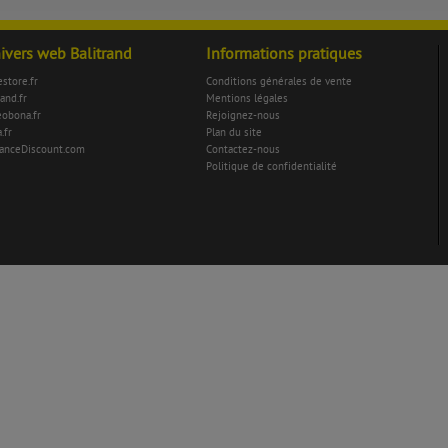
nivers web Balitrand
Informations pratiques
store.fr
Conditions générales de vente
rand.fr
Mentions légales
eobona.fr
Rejoignez-nous
.fr
Plan du site
anceDiscount.com
Contactez-nous
Politique de confidentialité