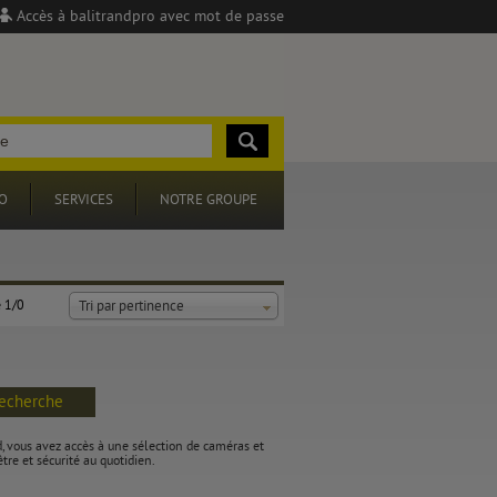
Accès à balitrandpro avec mot de passe
O
SERVICES
NOTRE GROUPE
 1/0
Tri par pertinence
recherche
nd, vous avez accès à une sélection de caméras et
être et sécurité au quotidien.