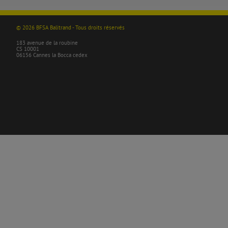
© 2026 BFSA Balitrand - Tous droits réservés
183 avenue de la roubine
CS 10001
06156 Cannes la Bocca cedex