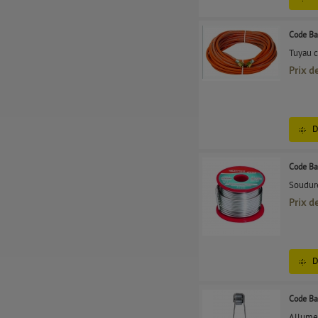
Code Ba
Tuyau c
Prix d
D
Code Ba
Soudure
Prix d
D
Code Ba
Allumeu