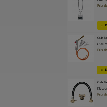
Prix d
D
Code Ba
Chalume
Prix d
D
Code Ba
Kit cou
Prix d