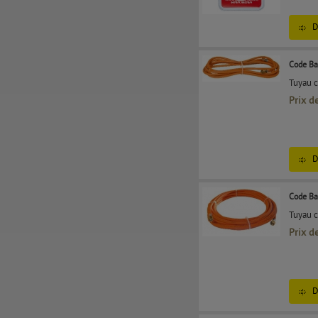
D
Code Ba
Tuyau c
Prix d
D
Code Ba
Tuyau c
Prix d
D