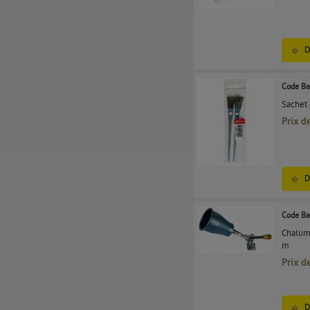
D
Code Ba
Sachet 
Prix d
D
Code Ba
Chalume
m
Prix d
D