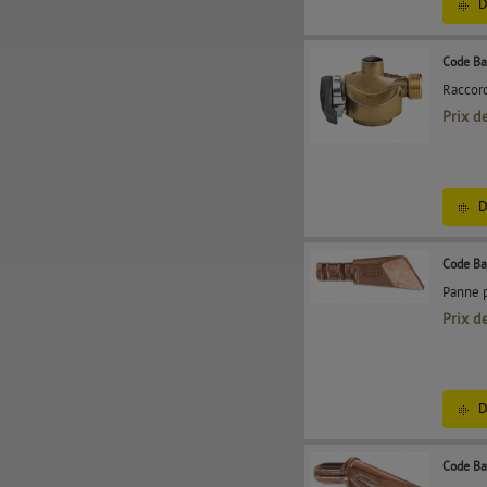
D
Code Ba
Raccord
Prix d
D
Code Ba
Panne p
Prix d
D
Code Ba