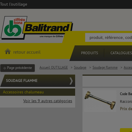
Tout l'outillage
retour accueil
PRODUITS
CATALOGUES
Accueil OUTILLAGE
>
Soudage
>
Soudage flamme
>
Acces
Page précédente
SOUDAGE FLAMME
Accessoires chalumeau
Code Ba
Voir les 9 autres catégories
Raccord
Prix d