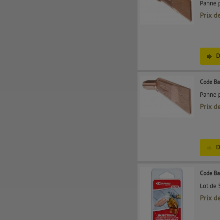
Panne p
Prix d
D
Code Ba
Panne p
Prix d
D
Code Ba
Lot de 
Prix d