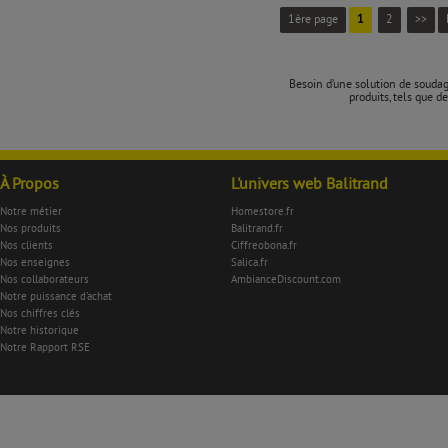
1ère page
1
2
>>
Besoin d’une solution de soudag
produits, tels que 
À Propos
L'univers web Balitrand
Notre métier
Homestore.fr
Nos produits
Balitrand.fr
Nos clients
Ciffreobona.fr
Nos enseignes
Salica.fr
Nos collaborateurs
AmbianceDiscount.com
Notre puissance d'achat
Nos chiffres clés
Notre historique
Notre Rapport RSE