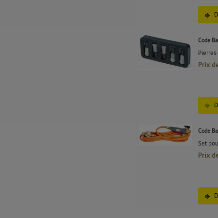
D
Code Ba
Pierres
Prix d
D
Code Ba
Set pou
Prix d
D