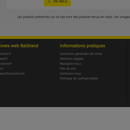
DÉTAILS
Les produits présentés sur ce site sont des produits tenus en stock. Les images 
nivers web Balitrand
Informations pratiques
store.fr
Conditions générales de vente
rand.fr
Mentions légales
eobona.fr
Rejoignez-nous
.fr
Plan du site
anceDiscount.com
Contactez-nous
Politique de confidentialité