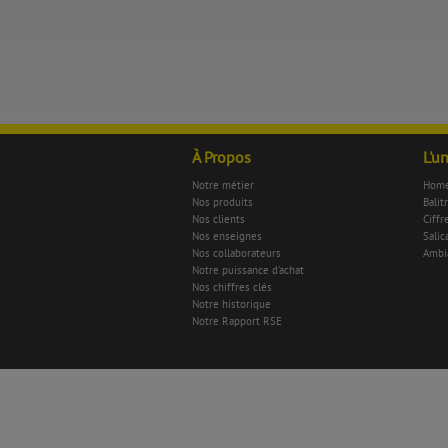
À Propos
L'u
Notre métier
Home
Nos produits
Balit
Nos clients
Ciffr
Nos enseignes
Salica
Nos collaborateurs
Ambi
Notre puissance d'achat
Nos chiffres clés
Notre historique
Notre Rapport RSE