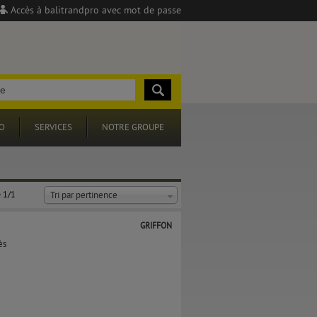
Accès à balitrandpro avec mot de passe
O
SERVICES
NOTRE GROUPE
 1/1
Tri par pertinence
GRIFFON
ès