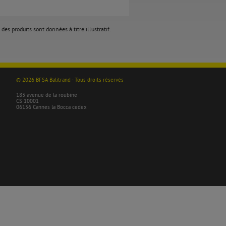
des produits sont données à titre illustratif.
© 2026 BFSA Balitrand - Tous droits réservés
183 avenue de la roubine
CS 10001
06156 Cannes la Bocca cedex