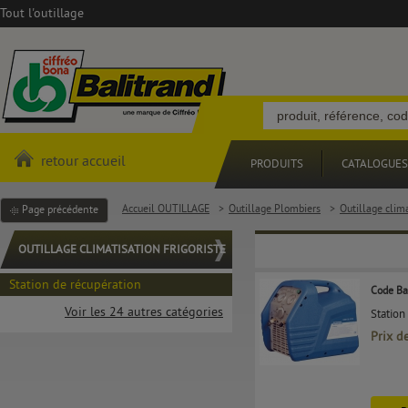
Tout l'outillage
retour accueil
PRODUITS
CATALOGUES
Accueil OUTILLAGE
>
Outillage Plombiers
>
Outillage clima
Page précédente
OUTILLAGE CLIMATISATION FRIGORISTE
Station de récupération
Code Ba
Voir les 24 autres catégories
Station
Prix d