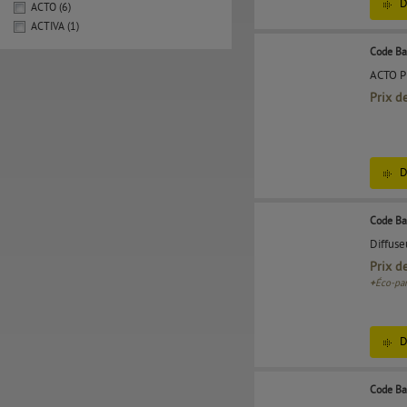
D
ACTO (6)
ACTIVA (1)
Code Ba
ACTO P
Prix d
D
Code Ba
Diffuse
Prix d
+
Éco-par
D
Code Ba