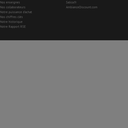
Nos enseignes
Salica.fr
Nos collaborateurs
AmbianceDiscount.com
Notre puissance d'achat
Nos chiffres clés
Notre historique
Notre Rapport RSE