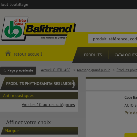
Tout l'outillage
retour accueil
PRODUITS
CATALOGUES
Accueil OUTILLAGE
>
Arrosage grand public
>
Produits phyt
Page précédente
PRODUITS PHYTHOSANITAIRES JARDIN
Anti moustiques
Code Ba
Voir les 10 autres catégories
ACTO S
Prix d
Affinez votre choix
Marque