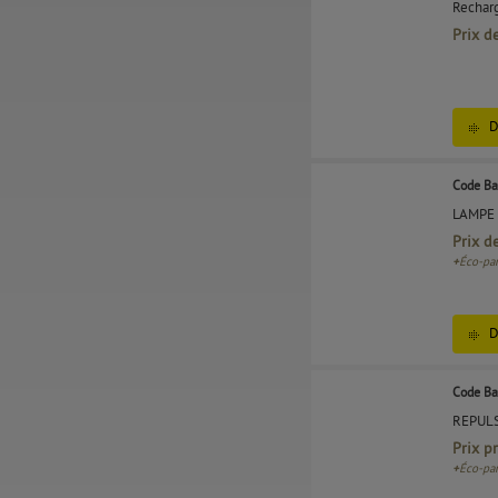
Recharg
Prix d
D
Code Ba
LAMPE
Prix d
+
Éco-par
D
Code Ba
REPUL
Prix p
+
Éco-par