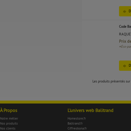
D
Code Ba
RAQUE
Prix d
+
Éco-par
D
Les produits présentés sur 
À Propos
L'univers web Balitrand
Notre métier
Homestore.fr
Nos produits
Balitrand.fr
Nos clients
Ciffreobona.fr