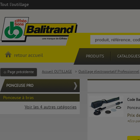
Tout l'outillage
retour accueil
PRODUITS
CATALOGUES
Accueil OUTILLAGE
>
Outillage électroportatif Professionnel
Page précédente
PONCEUSE PRO
Ponceuse à bras
Code Ba
Voir les 4 autres catégories
Ponceu
Prix d
+
Éco-par