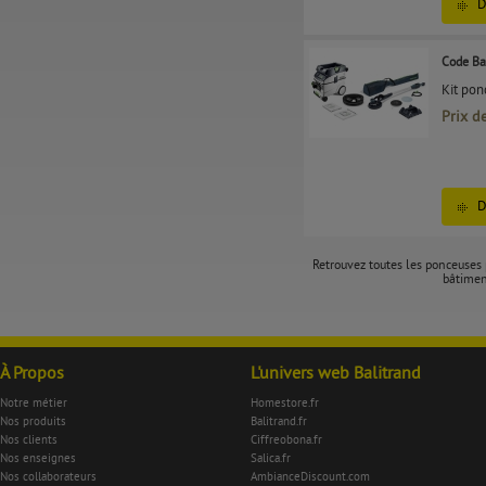
D
Code Ba
Kit pon
Prix d
D
Retrouvez toutes les ponceuses 
bâtiment
À Propos
L'univers web Balitrand
Notre métier
Homestore.fr
Nos produits
Balitrand.fr
Nos clients
Ciffreobona.fr
Nos enseignes
Salica.fr
Nos collaborateurs
AmbianceDiscount.com