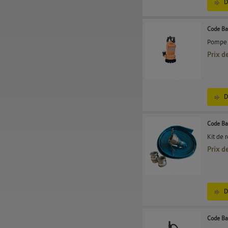
D
Code Ba
Pompe p
Prix d
D
Code Ba
Kit de
Prix d
D
Code Ba