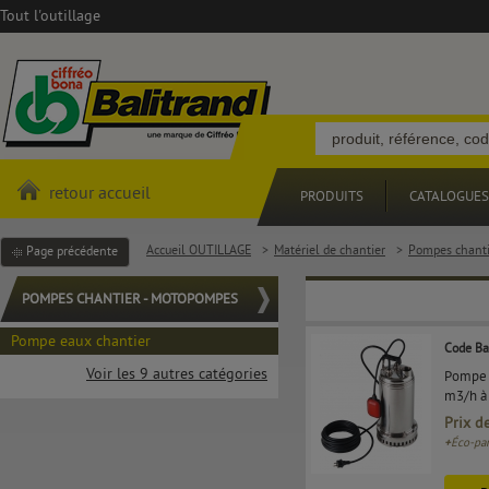
Tout l'outillage
retour accueil
PRODUITS
CATALOGUES
Accueil OUTILLAGE
>
Matériel de chantier
>
Pompes chanti
Page précédente
POMPES CHANTIER - MOTOPOMPES
Pompe eaux chantier
Code Ba
Voir les 9 autres catégories
Pompe D
m3/h à
Prix d
+
Éco-par