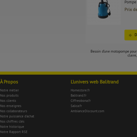
Pompe 
Prix d
D
Besoin d’une motopompe pour v
claire
À Propos
L'univers web Balitrand
Notre métier
Homestore.fr
Nos produits
Balitrand.fr
Nos clients
Ciffreobona.fr
Nos enseignes
Salica.fr
Nos collaborateurs
AmbianceDiscount.com
Notre puissance d'achat
Nos chiffres clés
Notre historique
Notre Rapport RSE