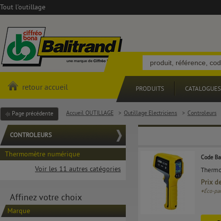
Tout l'outillage
retour accueil
PRODUITS
CATALOGUES
Accueil OUTILLAGE
>
Outillage Electriciens
>
Controleurs
Page précédente
CONTROLEURS
Thermomètre numérique
Code Ba
Voir les 11 autres catégories
Thermo
Prix d
+
Éco-par
Affinez votre choix
Marque