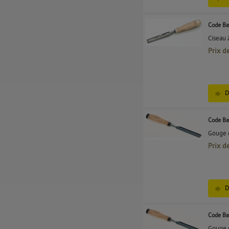
Code Ba
Ciseau 
Prix d
D
Code Ba
Gouge d
Prix d
D
Code Ba
Gouge d