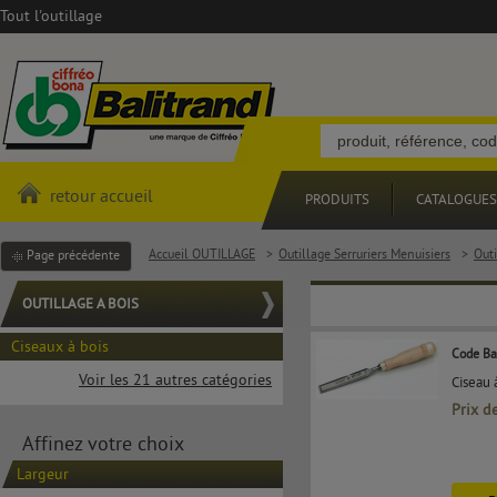
Tout l'outillage
retour accueil
PRODUITS
CATALOGUES
Accueil OUTILLAGE
>
Outillage Serruriers Menuisiers
>
Outi
Page précédente
OUTILLAGE A BOIS
Ciseaux à bois
Code Ba
Voir les 21 autres catégories
Ciseau 
Prix d
Affinez votre choix
Largeur