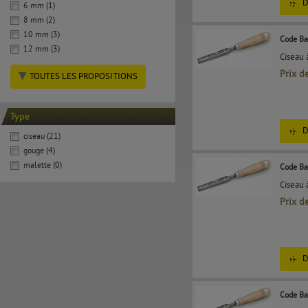
D
6 mm (1)
8 mm (2)
10 mm (3)
Code Ba
12 mm (3)
Ciseau 
Prix d
TOUTES LES PROPOSITIONS
Type
D
ciseau (21)
gouge (4)
malette (0)
Code Ba
Ciseau 
Prix d
D
Code Ba