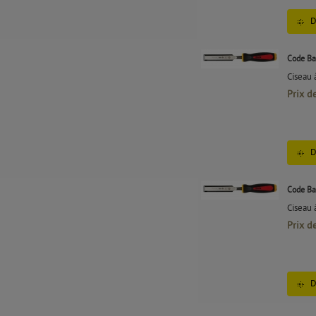
D
Code Ba
Ciseau 
Prix d
D
Code Ba
Ciseau 
Prix d
D