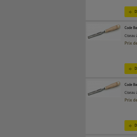
D
Code Ba
Ciseau 
Prix d
D
Code Ba
Ciseau 
Prix d
D