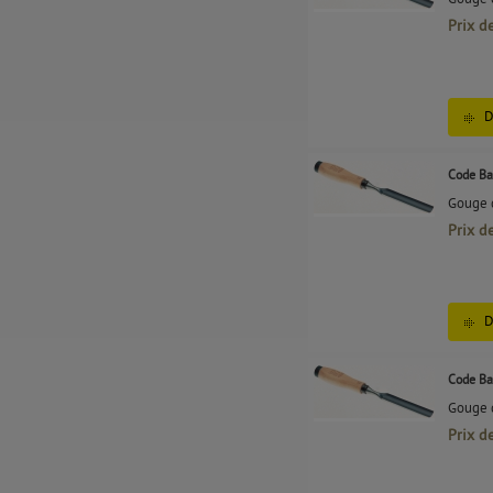
Prix d
D
Code Ba
Gouge d
Prix d
D
Code Ba
Gouge d
Prix d