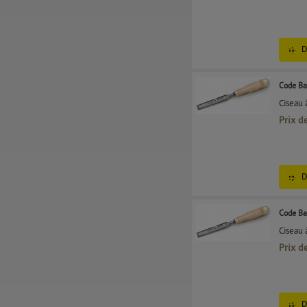
D
Code Ba
Ciseau 
Prix d
D
Code Ba
Ciseau 
Prix d
D