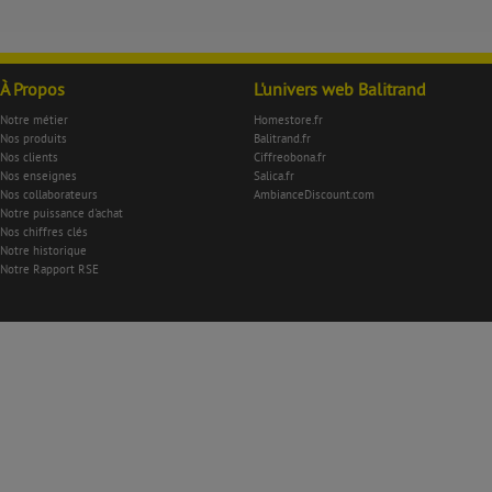
À Propos
L'univers web Balitrand
Notre métier
Homestore.fr
Nos produits
Balitrand.fr
Nos clients
Ciffreobona.fr
Nos enseignes
Salica.fr
Nos collaborateurs
AmbianceDiscount.com
Notre puissance d'achat
Nos chiffres clés
Notre historique
Notre Rapport RSE