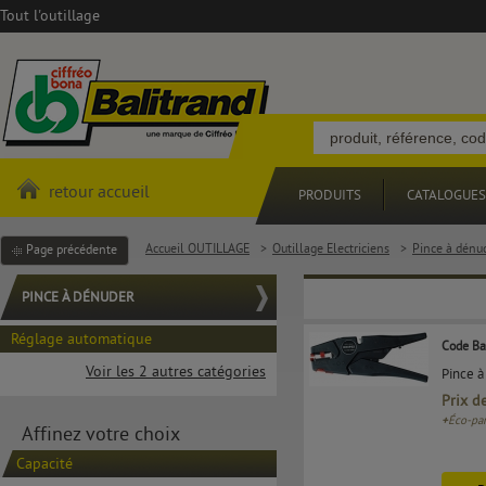
Tout l'outillage
retour accueil
PRODUITS
CATALOGUES
Accueil OUTILLAGE
>
Outillage Electriciens
>
Pince à dénu
Page précédente
PINCE À DÉNUDER
Réglage automatique
Code Ba
Voir les 2 autres catégories
Pince à
Prix d
+
Éco-par
Affinez votre choix
Capacité