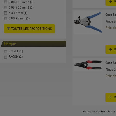
D
0,08 à 10 mm2 (1)
0,03 à 10 mm2 (0)
4 à 17 mm (1)
Code Ba
0,80 à 7 mm (1)
Pince à
Prix d
TOUTES LES PROPOSITIONS
Marque
D
KNIPEX (1)
FACOM (2)
Code Ba
Pince à
Prix d
D
Les produits présentés sur 