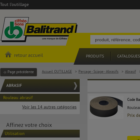
Tout l'outillage
retour accueil
PRODUITS
CATALOGUES
Accueil OUTILLAGE
>
Perçage - Sciage - Abrasifs
>
Abrasif
Page précédente
ABRASIF
Rouleau abrasif
Code Ba
Voir les 14 autres catégories
Rouleau
Prix d
Affinez votre choix
Utilisation