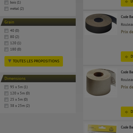
D
bois (1)
métal (2)
Code Ba
Grain
Rouleau
40 (0)
Prix d
80 (2)
120 (1)
180 (0)
D
TOUTES LES PROPOSITIONS
Code Ba
Dimensions
Rouleau
Prix d
95 x 5m (1)
120 x 5m (0)
25 x 5m (0)
38 x 25m (2)
D
Code Ba