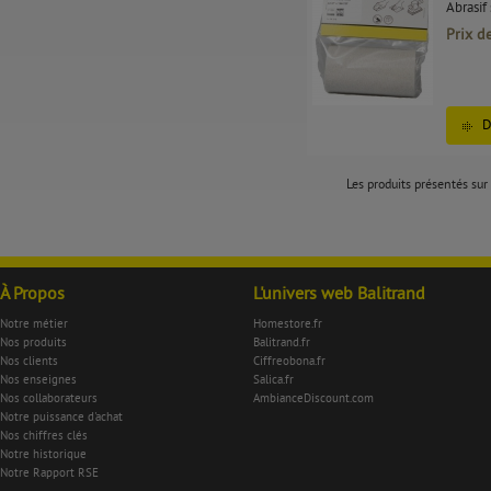
Abrasif
Prix d
D
Les produits présentés sur 
À Propos
L'univers web Balitrand
Notre métier
Homestore.fr
Nos produits
Balitrand.fr
Nos clients
Ciffreobona.fr
Nos enseignes
Salica.fr
Nos collaborateurs
AmbianceDiscount.com
Notre puissance d'achat
Nos chiffres clés
Notre historique
Notre Rapport RSE