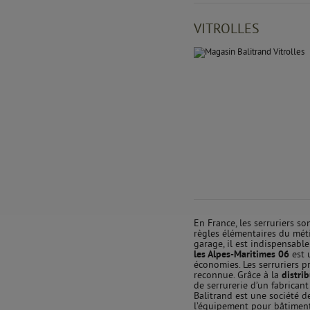
VITROLLES
En France, les serruriers 
règles élémentaires du métie
garage, il est indispensable
les Alpes-Maritimes 06
est 
économies. Les serruriers p
reconnue. Grâce à la
distri
de serrurerie d’un fabrican
Balitrand est une société 
l’équipement pour bâtiment.