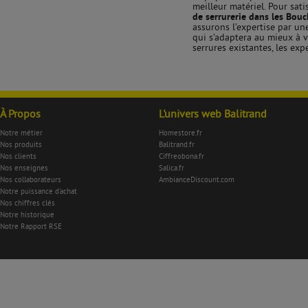
meilleur matériel. Pour sat
de serrurerie dans les Bou
assurons l’expertise par un
qui s’adaptera au mieux à v
serrures existantes, les exp
À Propos
L'univers web Balitrand
Notre métier
Homestore.fr
Nos produits
Balitrand.fr
Nos clients
Ciffreobona.fr
Nos enseignes
Salica.fr
Nos collaborateurs
AmbianceDiscount.com
Notre puissance d'achat
Nos chiffres clés
Notre historique
Notre Rapport RSE