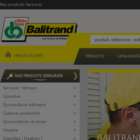
Nos produits Serrurier
retour accueil
PRODUITS
CATALOGUES
NOS PRODUITS SERRURIER
Serrures - Verrous
Cylindres
Quincaillerie bâtiment
Cadenas protection
Quincailleries diverses
Visserie
BALITRAN
Chevilles ( Fixation )