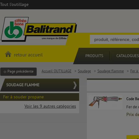
Tout l'outillage
retour accueil
PRODUITS
CATALOGUES
Accueil OUTILLAGE
>
Soudage
>
Soudage flamme
>
Fer à
Page précédente
SOUDAGE FLAMME
Fer à souder propane
Code Ba
Voir les 9 autres catégories
Fer de 
Prix d