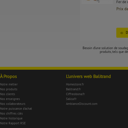
Fer de 
Prix d
D
Besoin d’une solution de soudag
produits, tels que 
À Propos
L'univers web Balitrand
Notre métier
Homestore.fr
Nos produits
Balitrand.fr
Nos clients
Ciffreobona.fr
Nos enseignes
Salica.fr
Nos collaborateurs
AmbianceDiscount.com
Notre puissance d'achat
Nos chiffres clés
Notre historique
Notre Rapport RSE