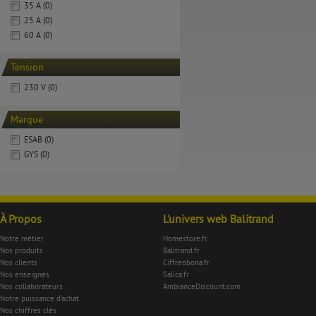
35 A (0)
25 A (0)
60 A (0)
Tension
230 V (0)
Marque
ESAB (0)
GYS (0)
À Propos
L'univers web Balitrand
Notre métier
Homestore.fr
Nos produits
Balitrand.fr
Nos clients
Ciffreobona.fr
Nos enseignes
Salica.fr
Nos collaborateurs
AmbianceDiscount.com
Notre puissance d'achat
Nos chiffres clés