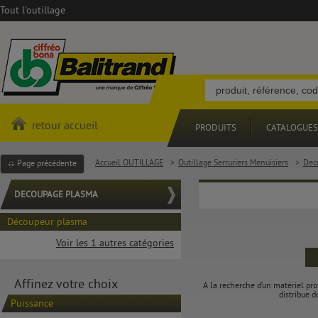
Tout l'outillage
retour accueil
PRODUITS
CATALOGUES
Accueil OUTILLAGE
>
Outillage Serruriers Menuisiers
>
Dec
Page précédente
DECOUPAGE PLASMA
Découpeur plasma
Voir les 1 autres catégories
Affinez votre choix
A la recherche d’un matériel pr
distribue d
Puissance