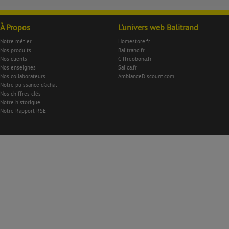
À Propos
L'univers web Balitrand
Notre métier
Homestore.fr
Nos produits
Balitrand.fr
Nos clients
Ciffreobona.fr
Nos enseignes
Salica.fr
Nos collaborateurs
AmbianceDiscount.com
Notre puissance d'achat
Nos chiffres clés
Notre historique
Notre Rapport RSE