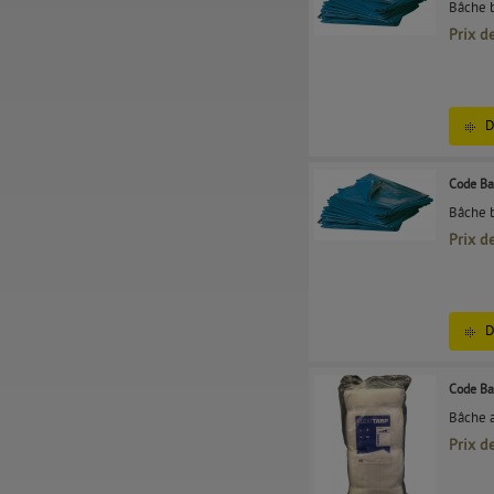
Bâche b
Prix d
D
Code Ba
Bâche b
Prix d
D
Code Ba
Bâche a
Prix d