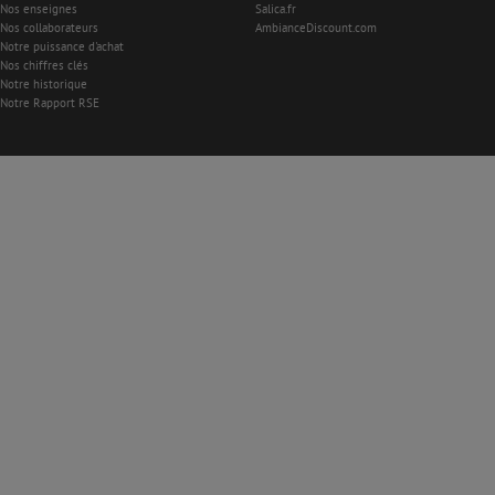
Nos enseignes
Salica.fr
Nos collaborateurs
AmbianceDiscount.com
Notre puissance d'achat
Nos chiffres clés
Notre historique
Notre Rapport RSE