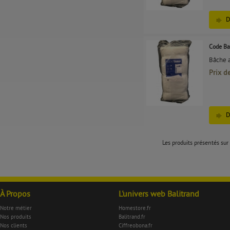
D
Code Ba
Bâche a
Prix d
D
Les produits présentés sur 
À Propos
L'univers web Balitrand
Notre métier
Homestore.fr
Nos produits
Balitrand.fr
Nos clients
Ciffreobona.fr