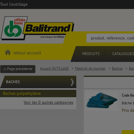
Tout l'outillage
retour accueil
PRODUITS
CATALOGUES
Accueil OUTILLAGE
>
Matériel de chantier
>
Baches
>
Bac
Page précédente
BACHES
Baches polyethylène
Code Ba
Voir les 0 autres catégories
Bâche b
Prix d