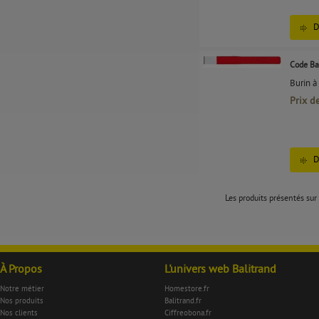
D
Code Ba
Burin à
Prix d
D
Les produits présentés sur 
À Propos
L'univers web Balitrand
Notre métier
Homestore.fr
Nos produits
Balitrand.fr
Nos clients
Ciffreobona.fr