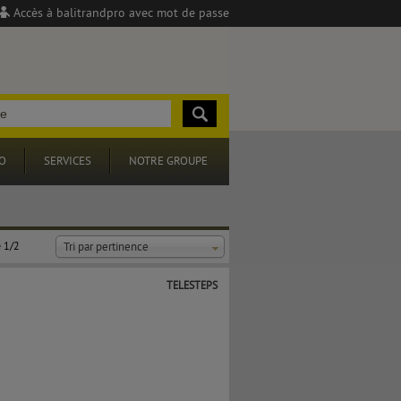
Accès à balitrandpro avec mot de passe
O
SERVICES
NOTRE GROUPE
 1/2
Tri par pertinence
1
TELESTEPS