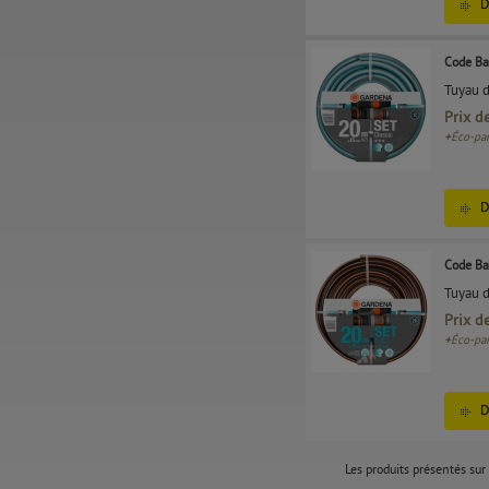
D
Code Ba
Tuyau d
Prix d
+
Éco-par
D
Code Ba
Tuyau 
Prix d
+
Éco-par
D
Les produits présentés sur 