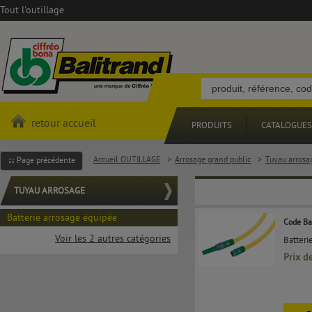
Tout l'outillage
retour accueil
PRODUITS
CATALOGUES
Accueil OUTILLAGE
>
Arrosage grand public
>
Tuyau arrosa
Page précédente
TUYAU ARROSAGE
Batterie arrosage équipée
Code Ba
Voir les 2 autres catégories
Batterie
Prix d