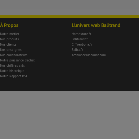
À Propos
L'univers web Balitrand
Notre métier
Homestore.fr
Nos produits
Balitrand.fr
Nos clients
Ciffreobona.fr
Nos enseignes
Salica.fr
Nos collaborateurs
AmbianceDiscount.com
Notre puissance d'achat
Nos chiffres clés
Notre historique
Notre Rapport RSE