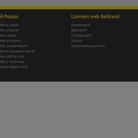
À Propos
L'univers web Balitrand
Notre métier
Homestore.fr
Nos produits
Balitrand.fr
Nos clients
Ciffreobona.fr
Nos enseignes
Salica.fr
Nos collaborateurs
AmbianceDiscount.com
Notre puissance d'achat
Nos chiffres clés
Notre historique
Notre Rapport RSE