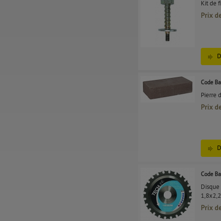
Kit de 
Prix d
D
Code Ba
Pierre 
Prix d
D
Code Ba
Disque 
1,8x2,
Prix d