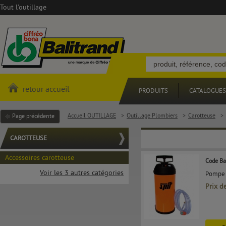
Tout l'outillage
retour accueil
PRODUITS
CATALOGUES
Accueil OUTILLAGE
>
Outillage Plombiers
>
Carotteuse
>
Page précédente
CAROTTEUSE
Accessoires carotteuse
Code Ba
Voir les 3 autres catégories
Pompe 
Prix d