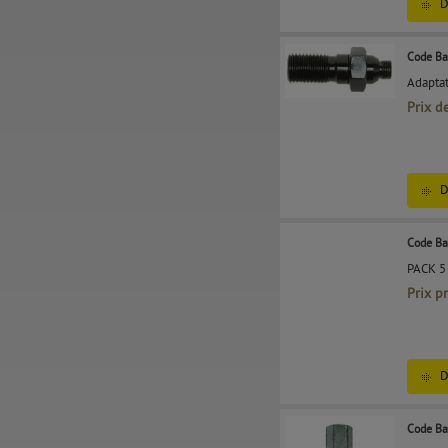
D
Code Ba
Adaptat
Prix d
D
Code Ba
PACK 5
Prix p
D
Code Ba