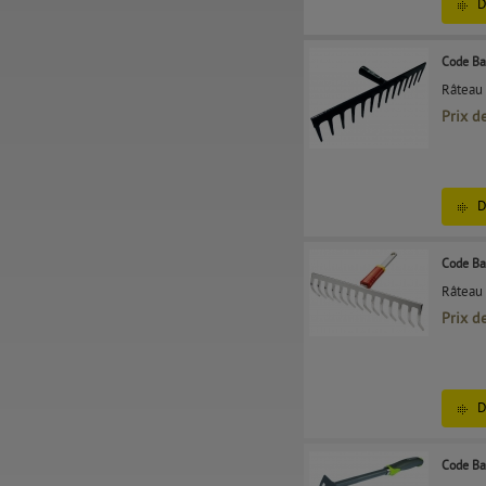
D
Code Ba
Râteau 
Prix d
D
Code Ba
Râteau 
Prix d
D
Code Ba