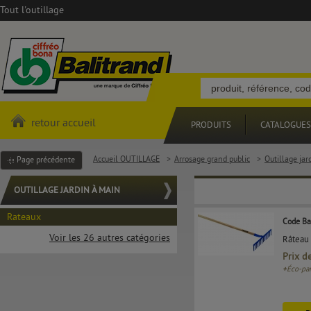
Tout l'outillage
retour accueil
PRODUITS
CATALOGUES
Accueil OUTILLAGE
>
Arrosage grand public
>
Outillage jar
Page précédente
OUTILLAGE JARDIN À MAIN
Rateaux
Code Ba
Voir les 26 autres catégories
Râteau 
Prix d
+
Éco-par