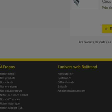
Râteau
Prix d
D
Les produits présentés sur 
À Propos
L'univers web Balitrand
Notre métier
Homestore.fr
Nos produits
Balitrand.fr
Nos clients
Ciffreobona.fr
Nos enseignes
Salica.fr
Nos collaborateurs
AmbianceDiscount.com
Notre puissance d'achat
Nos chiffres clés
Notre historique
Notre Rapport RSE