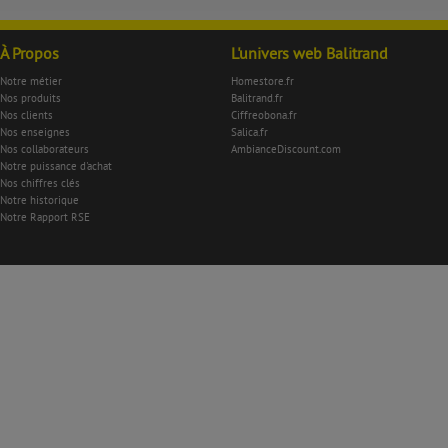
À Propos
L'univers web Balitrand
Notre métier
Homestore.fr
Nos produits
Balitrand.fr
Nos clients
Ciffreobona.fr
Nos enseignes
Salica.fr
Nos collaborateurs
AmbianceDiscount.com
Notre puissance d'achat
Nos chiffres clés
Notre historique
Notre Rapport RSE