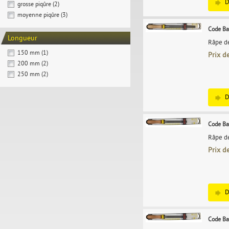
D
grosse piqûre (2)
moyenne piqûre (3)
Code Ba
Longueur
Râpe de
150 mm (1)
Prix d
200 mm (2)
250 mm (2)
D
Code Ba
Râpe de
Prix d
D
Code Ba