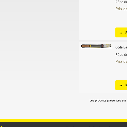
Râpe de
Prix d
D
Code Ba
Râpe de
Prix d
D
Les produits présentés sur 