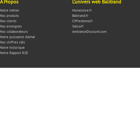
À Propos
L'univers web Balitrand
Notre métier
Homestore.fr
Nos produits
Balitrand.fr
Nos clients
Ciffreobona.fr
Nos enseignes
Salica.fr
Nos collaborateurs
AmbianceDiscount.com
Notre puissance d'achat
Nos chiffres clés
Notre historique
Notre Rapport RSE