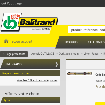
Tout l'outillage
retour accueil
PRODUITS
CATALOGUES
Accueil OUTILLAGE
>
Outillage à main
>
Lime - Rapes
>
R
Page précédente
LIME - RAPES
Rapes demi rondes
Code Ba
Voir les 10 autres catégories
Râpe de
Prix d
Affinez votre choix
Type