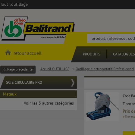
Tout l'outillage
retour accueil
PRODUITS
CATALOGUES
Accueil OUTILLAGE
>
Outillage électroportatif Professionnel
Page précédente
SCIE CIRCULAIRE PRO
Metaux
Code Ba
Voir les 3 autres catégories
Tronço
Prix d
+
Éco-par