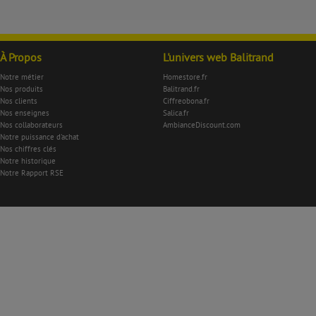
À Propos
L'univers web Balitrand
Notre métier
Homestore.fr
Nos produits
Balitrand.fr
Nos clients
Ciffreobona.fr
Nos enseignes
Salica.fr
Nos collaborateurs
AmbianceDiscount.com
Notre puissance d'achat
Nos chiffres clés
Notre historique
Notre Rapport RSE