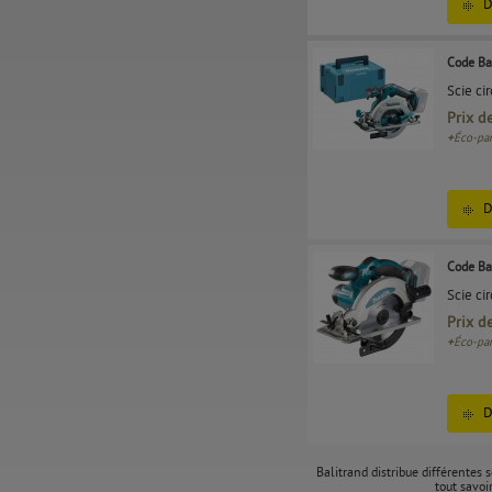
D
Code Ba
Scie ci
Prix d
+
Éco-par
D
Code Ba
Scie ci
Prix d
+
Éco-par
D
Balitrand distribue différentes s
tout savoi