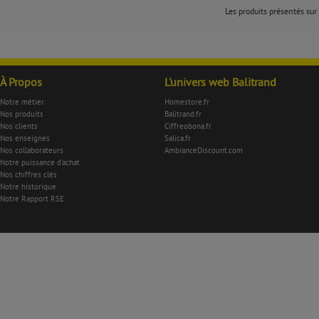
Les produits présentés sur 
À Propos
L'univers web Balitrand
Notre métier
Homestore.fr
Nos produits
Balitrand.fr
Nos clients
Ciffreobona.fr
Nos enseignes
Salica.fr
Nos collaborateurs
AmbianceDiscount.com
Notre puissance d'achat
Nos chiffres clés
Notre historique
Notre Rapport RSE