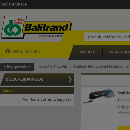
Tout l'outillage
retour accueil
PRODUITS
CATALOGUES
Accueil OUTILLAGE
>
Outillage électroportatif Professionnel
Page précédente
DÉCOUPEUR PONCEUR
Sans fil
Code Ba
Voir les 2 autres catégories
DECOU
Prix p
+
Éco-par