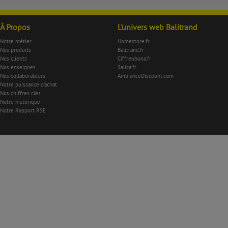
À Propos
L'univers web Balitrand
Notre métier
Homestore.fr
Nos produits
Balitrand.fr
Nos clients
Ciffreobona.fr
Nos enseignes
Salica.fr
Nos collaborateurs
AmbianceDiscount.com
Notre puissance d'achat
Nos chiffres clés
Notre historique
Notre Rapport RSE