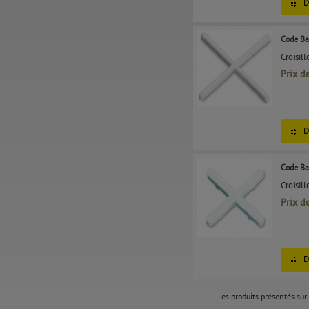
D
Code Ba
Croisil
Prix d
D
Code Ba
Croisil
Prix d
D
Les produits présentés sur 