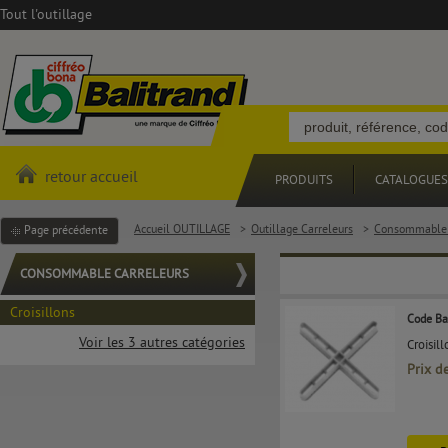
Tout l'outillage
retour accueil
PRODUITS
CATALOGUES
Accueil OUTILLAGE
>
Outillage Carreleurs
>
Consommable 
Page précédente
CONSOMMABLE CARRELEURS
Croisillons
Code Ba
Voir les 3 autres catégories
Croisil
Prix d