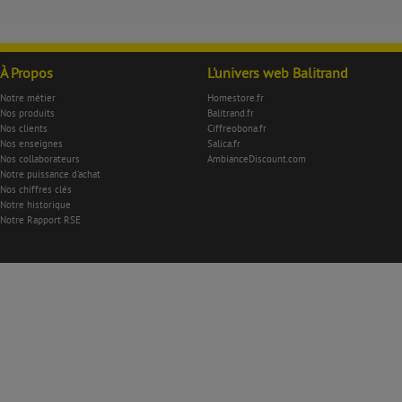
À Propos
L'univers web Balitrand
Notre métier
Homestore.fr
Nos produits
Balitrand.fr
Nos clients
Ciffreobona.fr
Nos enseignes
Salica.fr
Nos collaborateurs
AmbianceDiscount.com
Notre puissance d'achat
Nos chiffres clés
Notre historique
Notre Rapport RSE