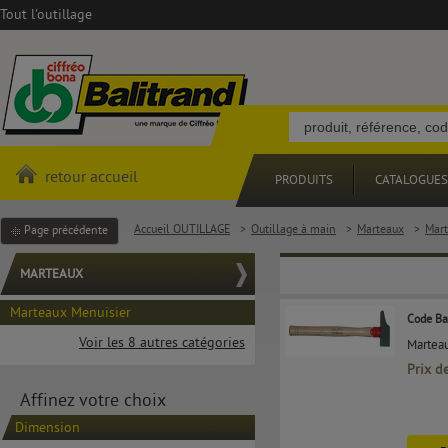
Tout l'outillage
retour accueil
PRODUITS
CATALOGUES
Accueil OUTILLAGE
>
Outillage à main
>
Marteaux
>
Mart
Page précédente
MARTEAUX
Marteaux Menuisier
Code Ba
Voir les 8 autres catégories
Marteau
Prix d
Affinez votre choix
Dimension