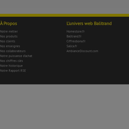
À Propos
L'univers web Balitrand
Notre métier
Homestore.fr
Nos produits
Balitrand.fr
Nos clients
Ciffreobona.fr
Nos enseignes
Salica.fr
Nos collaborateurs
AmbianceDiscount.com
Notre puissance d'achat
Nos chiffres clés
Notre historique
Notre Rapport RSE