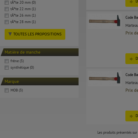
D
tÃªte 20 mm (0)
tÃªte 22 mm (1)
tÃªte 26 mm (1)
Code Ba
tÃªte 28 mm (1)
Marteau
Prix d
TOUTES LES PROPOSITIONS
Matière de manche
D
frêne (3)
synthétique (0)
Code Ba
Marque
Marteau
Prix d
MOB (3)
D
Les produits présentés sur 