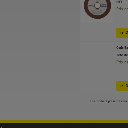
MEULE
Prix p
D
Code Ba
Tête de
Prix d
D
Les produits présentés sur 