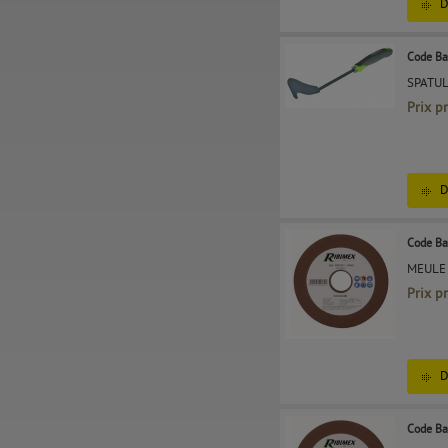
D
Code Ba
SPATU
Prix p
D
Code Ba
MEULE
Prix p
D
Code Ba