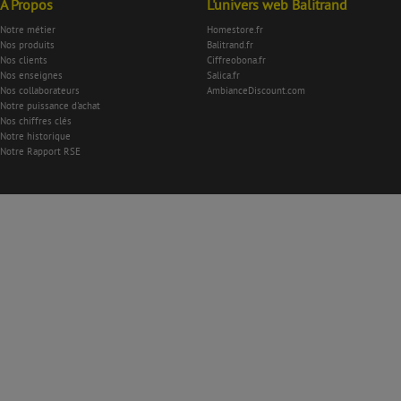
À Propos
L'univers web Balitrand
Notre métier
Homestore.fr
Nos produits
Balitrand.fr
Nos clients
Ciffreobona.fr
Nos enseignes
Salica.fr
Nos collaborateurs
AmbianceDiscount.com
Notre puissance d'achat
Nos chiffres clés
Notre historique
Notre Rapport RSE