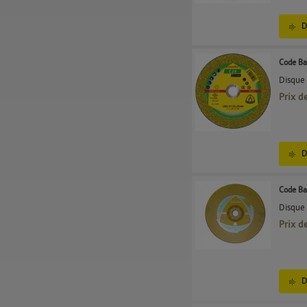
D
Code Ba
Disque
Prix d
D
Code Ba
Disque
Prix d
D