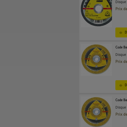
Disque 
Prix d
D
Code Ba
Disque
Prix d
D
Code Ba
Disque
Prix d