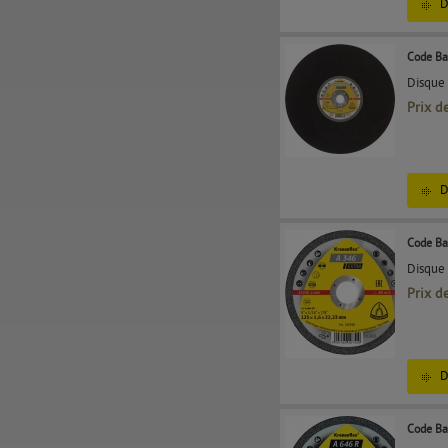
D
Code Ba
Disque
Prix d
D
Code Ba
Disque 
Prix d
D
Code Ba