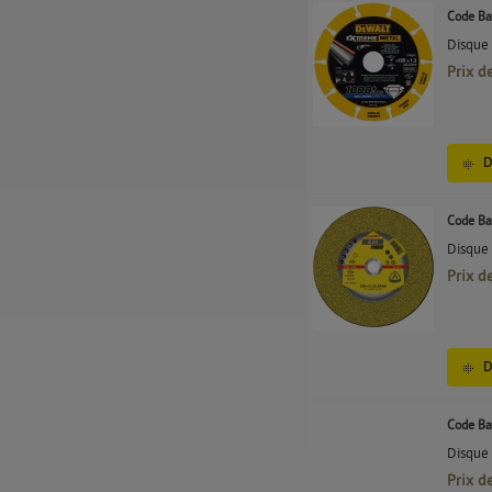
Code Ba
Disque
Prix d
D
Code Ba
Disque 
Prix d
D
Code Ba
Disque 
Prix d