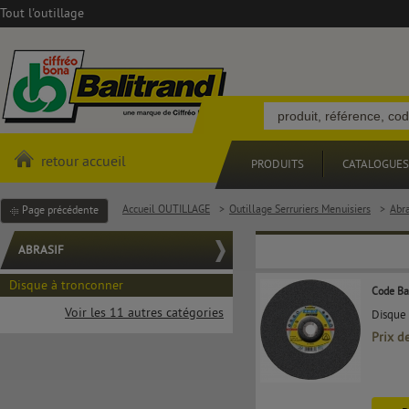
Tout l'outillage
retour accueil
PRODUITS
CATALOGUES
Accueil OUTILLAGE
>
Outillage Serruriers Menuisiers
>
Abra
Page précédente
ABRASIF
Disque à tronconner
Code Ba
Voir les 11 autres catégories
Disque 
Prix d