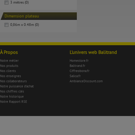
3 mètres (0)
Dimension plateau
0,86m x 0.48m (0)
À Propos
L'univers web Balitrand
Notre métier
Homestore.fr
Nos produits
Balitrand.fr
Nos clients
Ciffreobona.fr
Nos enseignes
Salica.fr
Nos collaborateurs
AmbianceDiscount.com
Notre puissance d'achat
Nos chiffres clés
Notre historique
Notre Rapport RSE