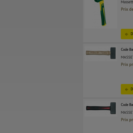
Massett
Prix d
D
Code Ba
MASSET
Prix p
D
Code Ba
MASSET
Prix p