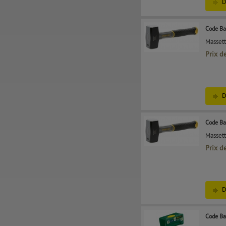
D
Code Ba
Massett
Prix d
D
Code Ba
Massett
Prix d
D
Code Ba