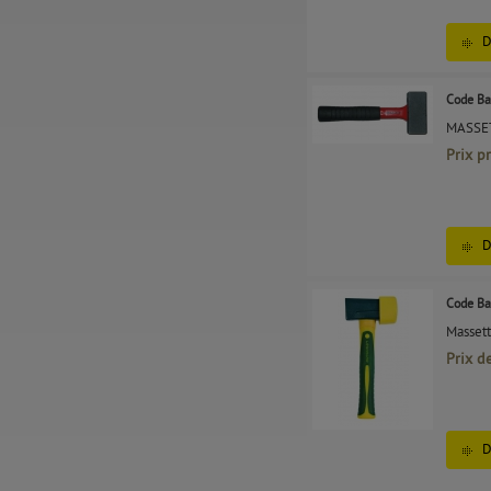
D
Code Ba
MASSE
Prix p
D
Code Ba
Massett
Prix d
D