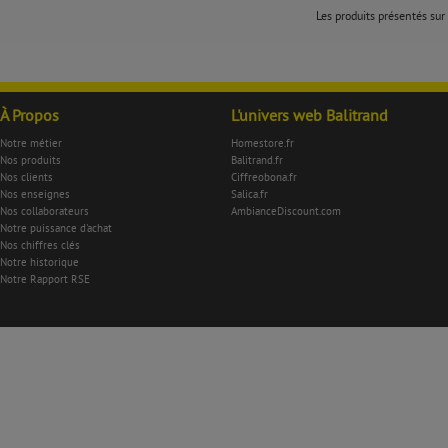
Les produits présentés sur 
À Propos
L'univers web Balitrand
Notre métier
Homestore.fr
Nos produits
Balitrand.fr
Nos clients
Ciffreobona.fr
Nos enseignes
Salica.fr
Nos collaborateurs
AmbianceDiscount.com
Notre puissance d'achat
Nos chiffres clés
Notre historique
Notre Rapport RSE