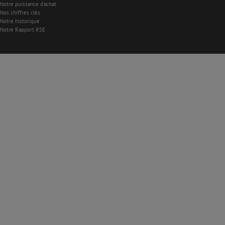
Notre puissance d'achat
Nos chiffres clés
Notre historique
Notre Rapport RSE