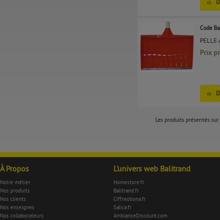
D
Code Ba
PELLE 
Prix p
D
Les produits présentés sur 
À Propos
L'univers web Balitrand
Notre métier
Homestore.fr
Nos produits
Balitrand.fr
Nos clients
Ciffreobona.fr
Nos enseignes
Salica.fr
Nos collaborateurs
AmbianceDiscount.com