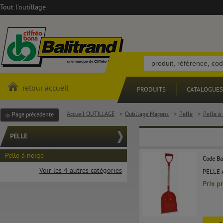
Tout l'outillage
retour accueil
PRODUITS
CATALOGUES
Accueil OUTILLAGE
>
Outillage Maçons
>
Pelle
>
Pelle à
Page précédente
PELLE
Pelle à neige
Code Ba
Voir les 4 autres catégories
PELLE 
Prix p