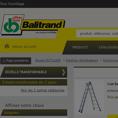
Tout l'outillage
retour accueil
PRODUITS
CATALOGUES
Accueil OUTILLAGE
>
Echelles - Echafaudages
>
Echelle tr
Page précédente
ECHELLE TRANSFORMABLE
Echelle transformable alu 2 plans
Code Ba
Voir les 1 autres catégories
échelle
Prix d
Affinez votre choix
Longueur