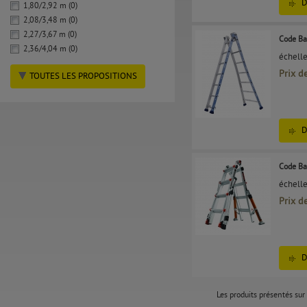
D
1,80/2,92 m (0)
2,08/3,48 m (0)
2,27/3,67 m (0)
Code Ba
2,36/4,04 m (0)
échelle
Prix d
TOUTES LES PROPOSITIONS
D
Code Ba
échell
Prix d
D
Les produits présentés sur 