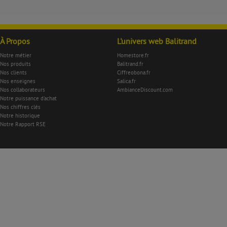
À Propos
L'univers web Balitrand
Notre métier
Homestore.fr
Nos produits
Balitrand.fr
Nos clients
Ciffreobona.fr
Nos enseignes
Salica.fr
Nos collaborateurs
AmbianceDiscount.com
Notre puissance d'achat
Nos chiffres clés
Notre historique
Notre Rapport RSE