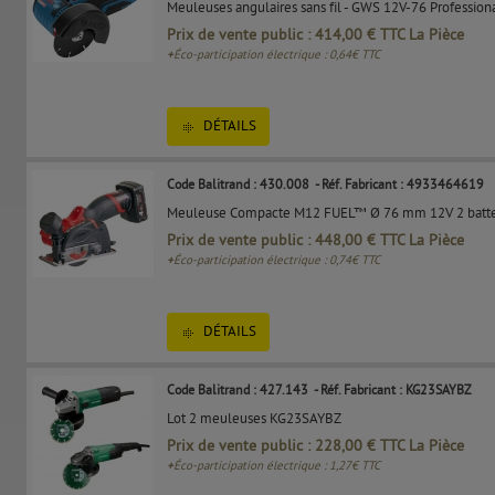
Meuleuses angulaires sans fil - GWS 12V-76 Profession
Prix de vente public : 414,00 € TTC La Pièce
+
Éco-participation électrique : 0,64€ TTC
DÉTAILS
Code Balitrand : 430.008
- Réf. Fabricant : 4933464619
Meuleuse Compacte M12 FUEL™ Ø 76 mm 12V 2 batter
Prix de vente public : 448,00 € TTC La Pièce
+
Éco-participation électrique : 0,74€ TTC
DÉTAILS
Code Balitrand : 427.143
- Réf. Fabricant : KG23SAYBZ
Lot 2 meuleuses KG23SAYBZ
Prix de vente public : 228,00 € TTC La Pièce
+
Éco-participation électrique : 1,27€ TTC