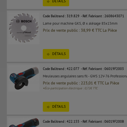
DÉTAILS
Code Balitrand : 319.829
- Réf. Fabricant : 2608643071
Lame pour machine GKS, Ø x alésage 85x15mm
Prix de vente public : 38,99 € TTC La Pièce
DÉTAILS
Code Balitrand : 422.077
- Réf. Fabricant : 06019F2003
Meuleuses angulaires sans fil - GWS 12V-76 Profession
Prix de vente public : 223,01 € TTC La Pièce
+
Éco-participation électrique : 0,72€ TTC
DÉTAILS
Code Balitrand : 422.155
- Réf. Fabricant : 06019F200B