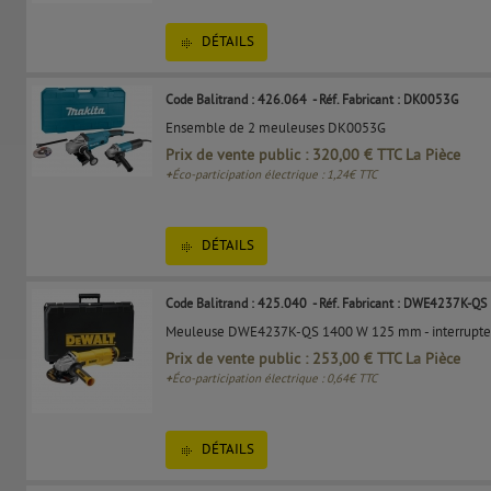
DÉTAILS
Code Balitrand : 426.064
- Réf. Fabricant : DK0053G
Ensemble de 2 meuleuses DK0053G
Prix de vente public : 320,00 € TTC La Pièce
+
Éco-participation électrique : 1,24€ TTC
DÉTAILS
Code Balitrand : 425.040
- Réf. Fabricant : DWE4237K-QS
Meuleuse DWE4237K-QS 1400 W 125 mm - interrupteur g
Prix de vente public : 253,00 € TTC La Pièce
+
Éco-participation électrique : 0,64€ TTC
DÉTAILS