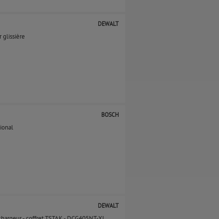
DEWALT
glissière
BOSCH
ional
DEWALT
chargeur - coffret TSTAK - DCG405NT-XJ