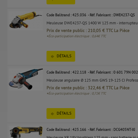
Code Balitrand : 425.036
- Réf. Fabricant : DWE4237-QS
Meuleuse DWE4237-QS 1400 W 125 mm - interrupteur 
Prix de vente public : 210,05 € TTC La Pièce
+
Éco-participation électrique : 0,64€ TTC
DÉTAILS
Code Balitrand : 422.118
- Réf. Fabricant : 0 601 79N 002
Meuleuse angulaire Ø 125 mm GWS 19-125 CI Profess
Prix de vente public : 322,46 € TTC La Pièce
+
Éco-participation électrique : 0,72€ TTC
DÉTAILS
Code Balitrand : 425.166
- Réf. Fabricant : DCG405NT-XJ
Meuleuse XR 18V brushless 125 mm - sans batterie ni 