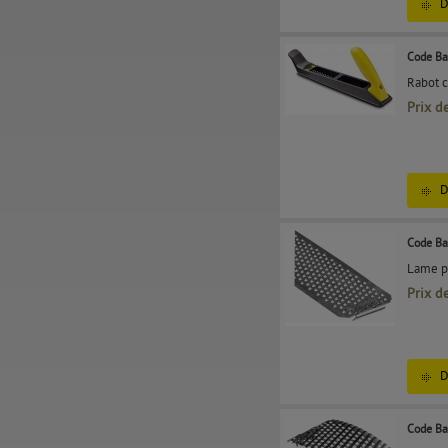
D
Code Ba
Rabot c
Prix d
D
Code Ba
Lame pl
Prix d
D
Code Ba