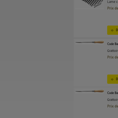
Lame co
Prix d
D
Code Ba
Grattoi
Prix d
D
Code Ba
Grattoi
Prix d