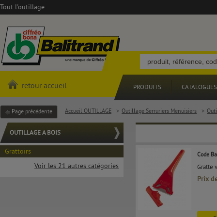
Tout l'outillage
retour accueil
PRODUITS
CATALOGUES
Accueil OUTILLAGE
>
Outillage Serruriers Menuisiers
>
Outi
Page précédente
OUTILLAGE A BOIS
Grattoirs
Code Ba
Voir les 21 autres catégories
Gratte 
Prix d