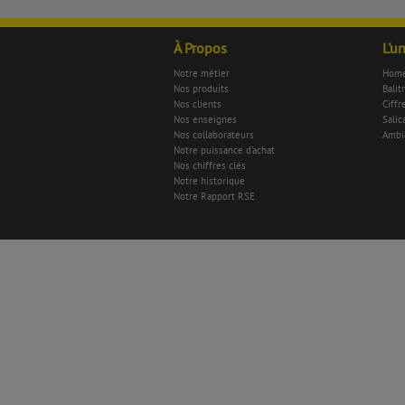
À Propos
L'u
Notre métier
Home
Nos produits
Balit
Nos clients
Ciffr
Nos enseignes
Salica
Nos collaborateurs
Ambi
Notre puissance d'achat
Nos chiffres clés
Notre historique
Notre Rapport RSE