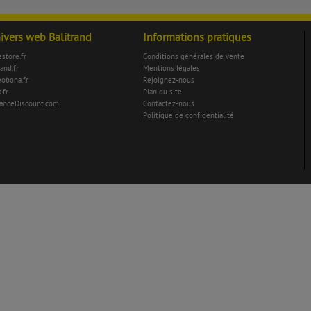
nivers web Balitrand
Informations pratiques
store.fr
Conditions générales de vente
rand.fr
Mentions légales
eobona.fr
Rejoignez-nous
.fr
Plan du site
anceDiscount.com
Contactez-nous
Politique de confidentialité