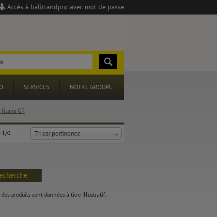
Accès à balitrandpro avec mot de passe
O
SERVICES
NOTRE GROUPE
 filaire GP
 1/0
Tri par pertinence
recherche
des produits sont données à titre illustratif.