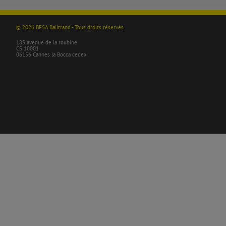
© 2026 BFSA Balitrand - Tous droits réservés
183 avenue de la roubine
CS 10001
06156 Cannes la Bocca cedex