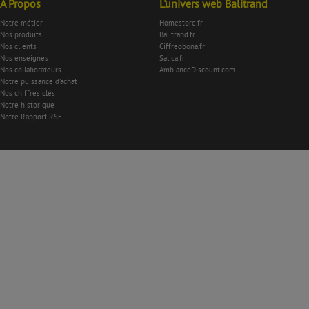
À Propos
L'univers web Balitrand
Notre métier
Homestore.fr
Nos produits
Balitrand.fr
Nos clients
Ciffreobona.fr
Nos enseignes
Salica.fr
Nos collaborateurs
AmbianceDiscount.com
Notre puissance d'achat
Nos chiffres clés
Notre historique
Notre Rapport RSE