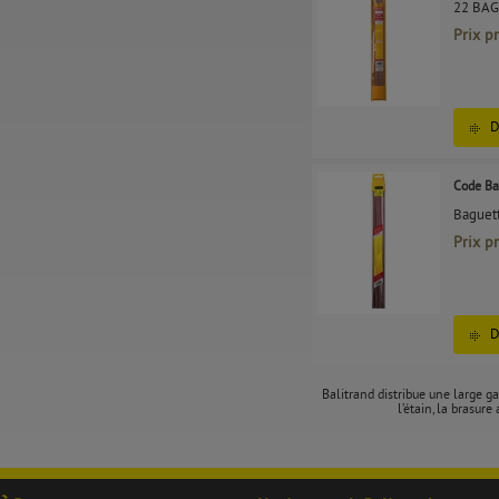
22 BA
Prix p
D
Code Ba
Baguett
Prix p
D
Balitrand distribue une large g
l’étain, la brasur