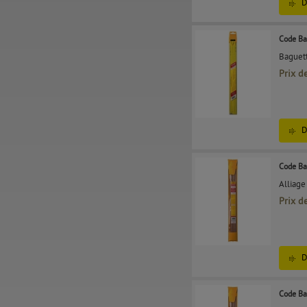
D
Code Ba
Baguett
Prix d
D
Code Ba
Alliage
Prix d
D
Code Ba