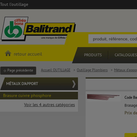
Tout l'outillage
retour accueil
PRODUITS
CATALOGUES
Accueil OUTILLAGE
>
Outillage Plombiers
>
Métaux d'appor
Page précédente
MÉTAUX D'APPORT
Brasure cuivre phosphore
Code Ba
Voir les 4 autres catégories
Brasag
Prix d