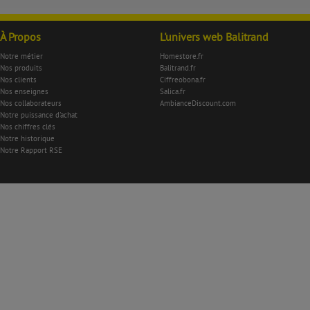
À Propos
L'univers web Balitrand
Notre métier
Homestore.fr
Nos produits
Balitrand.fr
Nos clients
Ciffreobona.fr
Nos enseignes
Salica.fr
Nos collaborateurs
AmbianceDiscount.com
Notre puissance d'achat
Nos chiffres clés
Notre historique
Notre Rapport RSE