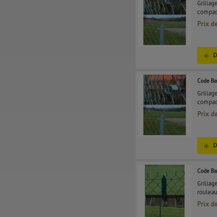
Grillag
compact
Prix d
D
Code Ba
Grillag
compact
Prix d
D
Code Ba
Grillag
roulea
Prix d