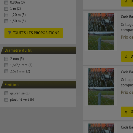
D
0,80m (0)
1 m (2)
1,20 m (3)
Code Ba
1,50 m (3)
Grillag
compact
TOUTES LES PROPOSITIONS
Prix d
Diamètre du fil
D
2 mm (5)
1,6/2,4 mm (4)
2.5/3 mm (2)
Code Ba
Grillag
Finition
compact
Prix d
galvanisé (5)
plastifié vert (6)
D
Code Ba