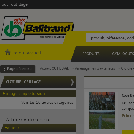
Tout l'outillage
retour accueil
PRODUITS
CATALOGUES
Accueil OUTILLAGE
>
Aménagements extérieurs
>
Cloture -
Page précédente
CLOTURE - GRILLAGE
Grillage simple torsion
Code Ba
Voir les 10 autres catégories
Grillag
compact
Prix d
Affinez votre choix
Hauteur