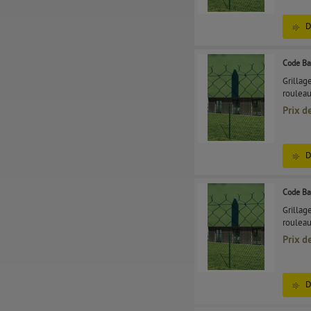
D
Code Ba
Grillag
roulea
Prix d
D
Code Ba
Grillag
roulea
Prix d
D