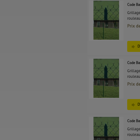
Code Ba
Grillag
roulea
Prix d
D
Code Ba
Grillag
roulea
Prix d
D
Code Ba
Grillag
roulea