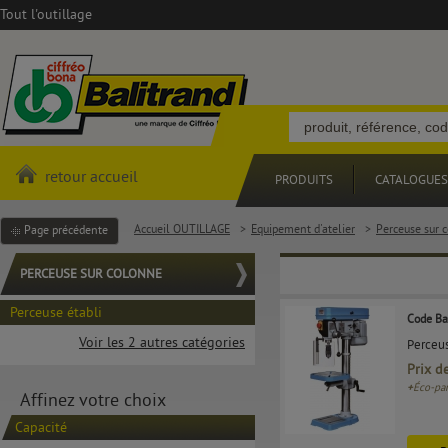
Tout l'outillage
retour accueil
PRODUITS
CATALOGUES
Accueil OUTILLAGE
>
Equipement d'atelier
>
Perceuse sur 
Page précédente
PERCEUSE SUR COLONNE
Perceuse établi
Code Ba
Voir les 2 autres catégories
Perceus
Prix d
+
Éco-par
Affinez votre choix
Capacité