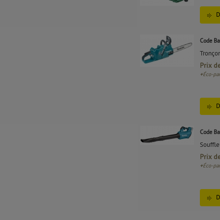
D
Code Ba
Tronçon
Prix d
+
Éco-par
D
Code Ba
Souffl
Prix d
+
Éco-par
D