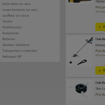
TRONC
taille haies sur accu
Prix p
coupe bordures sur accu
+
Éco-par
souffleur sur accus
Tarière
D
Multifonction
Accessoires
Batteries
Code Ba
Sécateur s/batterie
Débrous
Transporteur à chenilles
Prix d
+
Éco-par
Nettoyeur HP
D
Code Ba
Tête 3 
Prix d