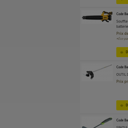
Code Ba
Souffle
batteri
Prix d
+
Éco-par
D
Code Ba
OUTIL
Prix p
D
Code Ba
SPATU