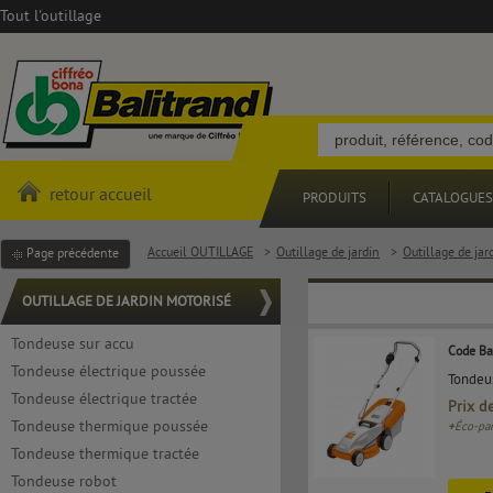
Tout l'outillage
retour accueil
PRODUITS
CATALOGUES
Accueil OUTILLAGE
>
Outillage de jardin
>
Outillage de jar
Page précédente
OUTILLAGE DE JARDIN MOTORISÉ
Tondeuse sur accu
Code Ba
Tondeuse électrique poussée
Tondeu
Tondeuse électrique tractée
Prix d
Tondeuse thermique poussée
+
Éco-par
Tondeuse thermique tractée
Tondeuse robot