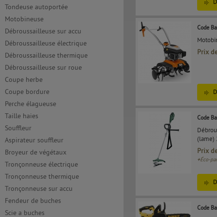
D
Tondeuse autoportée
Motobineuse
Code Ba
Débroussailleuse sur accu
Motobi
Débroussailleuse électrique
Prix d
Débroussailleuse thermique
Débroussailleuse sur roue
Coupe herbe
Coupe bordure
D
Perche élagueuse
Taille haies
Code Ba
Souffleur
Débrous
(lame)
Aspirateur souffleur
Prix d
Broyeur de végétaux
+
Éco-par
Tronçonneuse électrique
Tronçonneuse thermique
D
Tronçonneuse sur accu
Fendeur de buches
Code Ba
Scie a buches