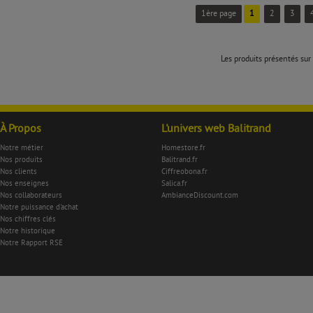
1ère page
1
2
3
Les produits présentés sur 
À Propos
L'univers web Balitrand
Notre métier
Homestore.fr
Nos produits
Balitrand.fr
Nos clients
Ciffreobona.fr
Nos enseignes
Salica.fr
Nos collaborateurs
AmbianceDiscount.com
Notre puissance d'achat
Nos chiffres clés
Notre historique
Notre Rapport RSE