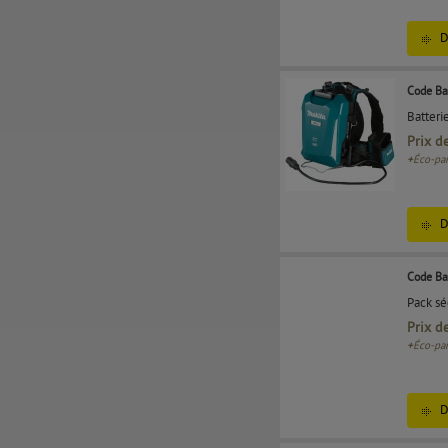
D
Code Ba
Batteri
Prix d
+
Éco-par
D
Code Ba
Pack sé
Prix d
+
Éco-par
D