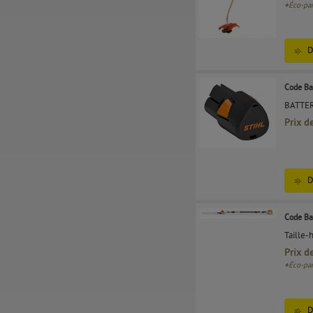
+
Éco-par
D
Code Ba
BATTER
Prix d
D
Code Ba
Taille-
Prix d
+
Éco-par
D