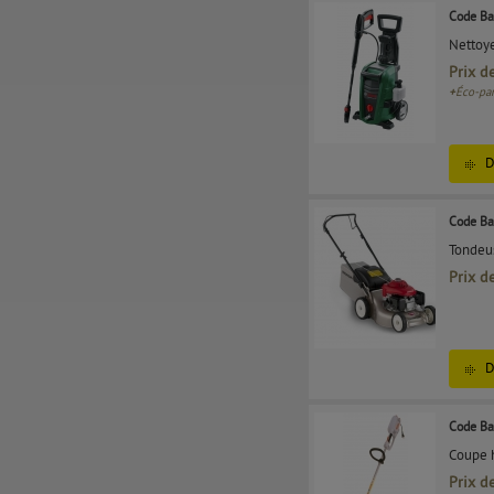
Code Ba
Nettoye
Prix d
+
Éco-par
D
Code Ba
Tondeu
Prix d
D
Code Ba
Coupe h
Prix d