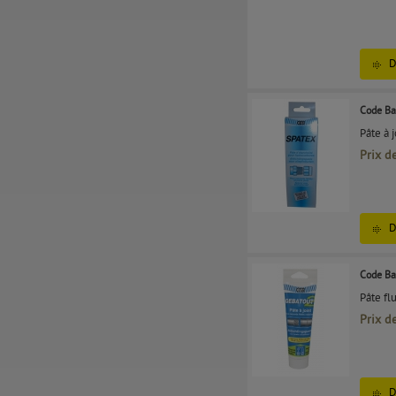
D
Code Ba
Pâte à 
Prix d
D
Code Ba
Pâte fl
Prix d
D