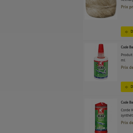
Prix p
D
Code Ba
Produit
ml
Prix d
D
Code Ba
Corde K
synthét
Prix d