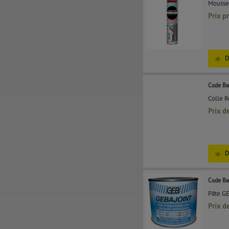
Mousse
Prix p
D
Code Ba
Colle R
Prix d
D
Code Ba
Pâte GE
Prix d