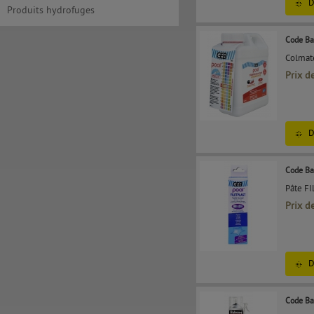
D
Produits hydrofuges
Code Ba
Colmate
Prix d
D
Code Ba
Pâte FI
Prix d
D
Code Ba