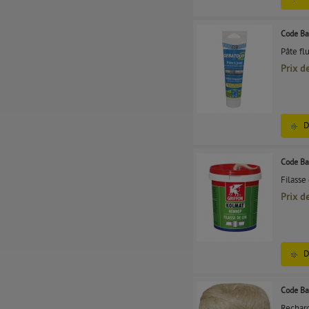
Code Ba
Pâte fl
Prix d
D
Code Ba
Filasse
Prix d
D
Code Ba
Recharg