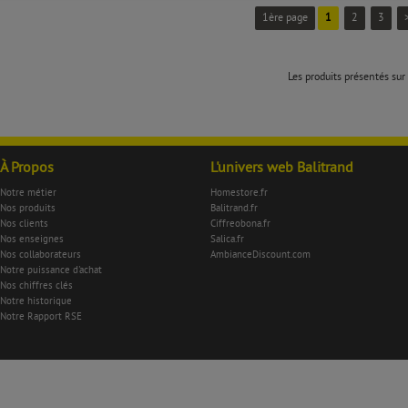
1ère page
1
2
3
Les produits présentés sur 
À Propos
L'univers web Balitrand
Notre métier
Homestore.fr
Nos produits
Balitrand.fr
Nos clients
Ciffreobona.fr
Nos enseignes
Salica.fr
Nos collaborateurs
AmbianceDiscount.com
Notre puissance d'achat
Nos chiffres clés
Notre historique
Notre Rapport RSE