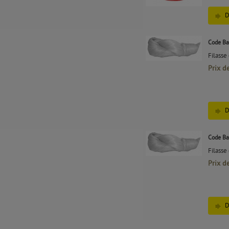
D
Code Ba
Filasse
Prix d
D
Code Ba
Filasse
Prix d
D