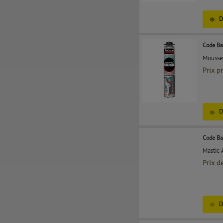
D
Code Ba
Mousse
Prix p
D
Code Ba
Mastic 
Prix d
D