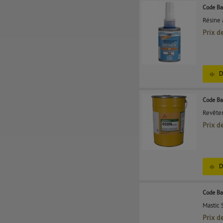
Code Ba
Résine 
Prix d
D
Code Ba
Revête
Prix d
D
Code Ba
Mastic 
Prix d