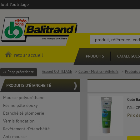
Tout l'outillage
retour accueil
PRODUITS
CATALOGUES
Accueil OUTILLAGE
>
Colles - Mastics - Adhésifs
>
Produits 
Page précédente
PRODUITS D'ÉTANCHEITÉ
Mousse polyuréthane
Code Ba
Résine pâte époxy
Pâte GE
Etanchéité plomberie
Prix d
Vernis fondation
Revêtement d'étanchéité
Anti mousse