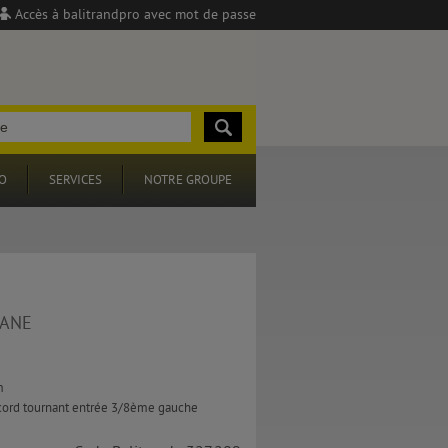
Accès à balitrandpro avec mot de passe
O
SERVICES
NOTRE GROUPE
PANE
m
ccord tournant entrée 3/8ème gauche