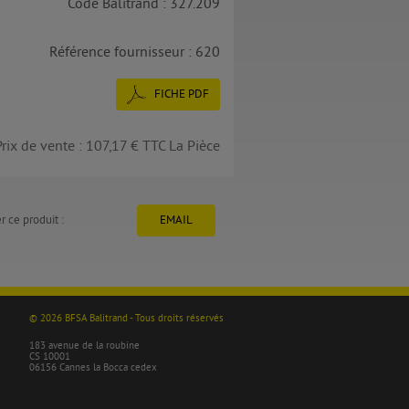
Code Balitrand : 327.209
Référence fournisseur : 620
FICHE PDF
Prix de vente : 107,17 € TTC La Pièce
r ce produit :
EMAIL
© 2026 BFSA Balitrand - Tous droits réservés
183 avenue de la roubine
CS 10001
06156 Cannes la Bocca cedex