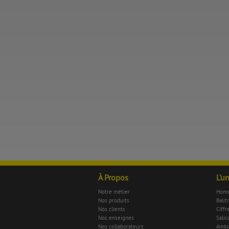
À Propos
L'u
Notre métier
Home
Nos produits
Balit
Nos clients
Ciffr
Nos enseignes
Salica
Nos collaborateurs
Ambi