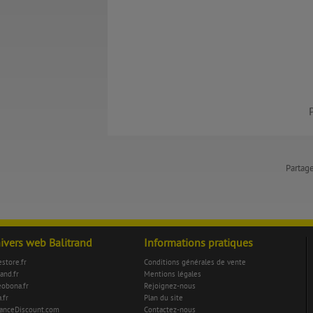
Partage
nivers web Balitrand
Informations pratiques
store.fr
Conditions générales de vente
rand.fr
Mentions légales
eobona.fr
Rejoignez-nous
.fr
Plan du site
anceDiscount.com
Contactez-nous