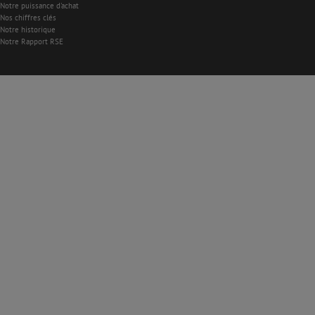
Notre puissance d'achat
Nos chiffres clés
Notre historique
Notre Rapport RSE